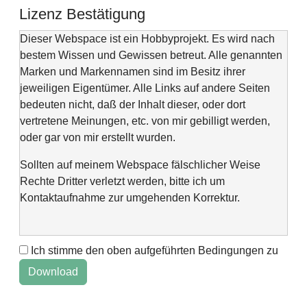
Lizenz Bestätigung
Dieser Webspace ist ein Hobbyprojekt. Es wird nach
bestem Wissen und Gewissen betreut. Alle genannten
Marken und Markennamen sind im Besitz ihrer
jeweiligen Eigentümer. Alle Links auf andere Seiten
bedeuten nicht, daß der Inhalt dieser, oder dort
vertretene Meinungen, etc. von mir gebilligt werden,
oder gar von mir erstellt wurden.
Sollten auf meinem Webspace fälschlicher Weise
Rechte Dritter verletzt werden, bitte ich um
Kontaktaufnahme zur umgehenden Korrektur.
Ich stimme den oben aufgeführten Bedingungen zu
This web space is a project of my spare time and not
intended to make money with it. It is not wanted to harm
anyone. If you find errors or anything else, please
contact me via "Kontaktformular" @Impressum.