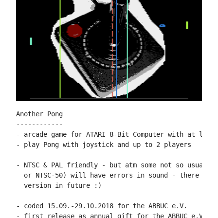
Another Pong

------------

- arcade game for ATARI 8-Bit Computer with at least
- play Pong with joystick and up to 2 players

- NTSC & PAL friendly - but atm some not so usual ma
  or NTSC-50) will have errors in sound - there will
  version in future :)

- coded 15.09.-29.10.2018 for the ABBUC e.V.

- first release as annual gift for the ABBUC e.V. me