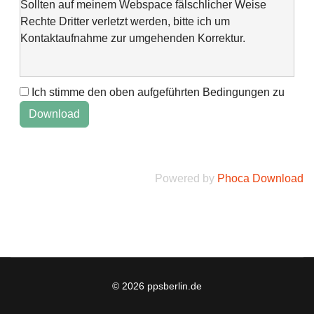
Sollten auf meinem Webspace fälschlicher Weise
Rechte Dritter verletzt werden, bitte ich um
Kontaktaufnahme zur umgehenden Korrektur.
Ich stimme den oben aufgeführten Bedingungen zu
This web space is a project of my spare time and not
intended to make money with it. It is not wanted to harm
anyone. If you find errors or anything else, please
contact me via "Kontaktformular" @Impressum.
Powered by
Phoca Download
© 2026 ppsberlin.de