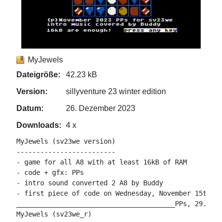
MyJewels
Dateigröße:
42.23 kB
Version:
sillyventure 23 winter edition
Datum:
26. Dezember 2023
Downloads:
4 x
MyJewels (sv23we version)

-------------------------

- game for all A8 with at least 16kB of RAM

- code + gfx: PPs

- intro sound converted 2 A8 by Buddy

- first piece of code on Wednesday, November 15th, 2
________________________________________PPs, 29.11.2
MyJewels (sv23we_r)
