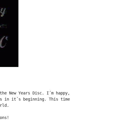
the New Years Disc. I´m happy,
s in it´s beginning. This time
rld.
ons!