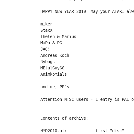
HAPPY NEW YEAR 2010! May your ATARI alw
miker
StaxX
Thelen & Marius
MaPa & PG
JAC!
Andreas Koch
Rybags
MEtalGuy66
Animkomials
and me, PP´s
Attention NTSC users - 1 entry is PAL o
Contents of archive:
NYD2010.atr            first "disc"