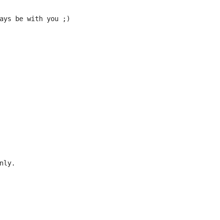
ays be with you ;)
nly.