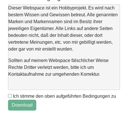
Dieser Webspace ist ein Hobbyprojekt. Es wird nach
bestem Wissen und Gewissen betreut. Alle genannten
Marken und Markennamen sind im Besitz ihrer
jeweiligen Eigentümer. Alle Links auf andere Seiten
bedeuten nicht, daß der Inhalt dieser, oder dort
vertretene Meinungen, etc. von mir gebilligt werden,
oder gar von mir erstellt wurden.
Sollten auf meinem Webspace fälschlicher Weise
Rechte Dritter verletzt werden, bitte ich um
Kontaktaufnahme zur umgehenden Korrektur.
Ich stimme den oben aufgeführten Bedingungen zu
This web space is a project of my spare time and not
intended to make money with it. It is not wanted to harm
anyone. If you find errors or anything else, please
contact me via "Kontaktformular" @Impressum.