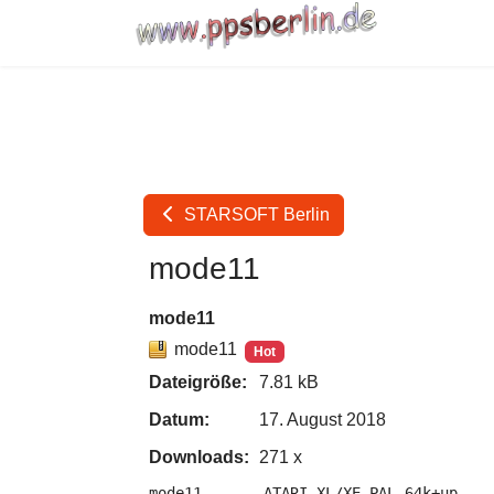
STARSOFT Berlin
mode11
mode11
mode11
Hot
Dateigröße:
7.81 kB
Datum:
17. August 2018
Downloads:
271 x
mode11_______ATARI_XL/XE_PAL_64k+up
