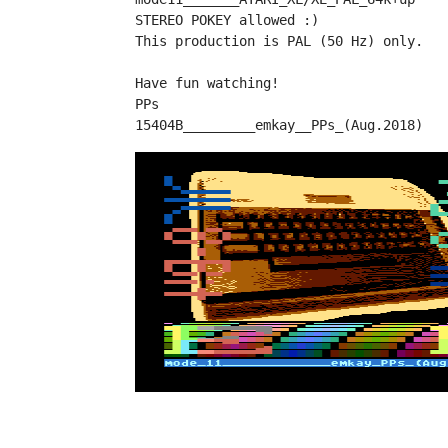
STEREO POKEY allowed :)

This production is PAL (50 Hz) only.

Have fun watching!

PPs

15404B_________emkay__PPs_(Aug.2018)