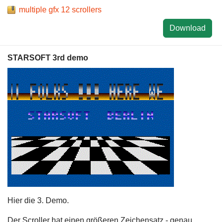
multiple gfx 12 scrollers
Download
STARSOFT 3rd demo
Hier die 3. Demo.
Der Scroller hat einen größeren Zeichensatz - genau