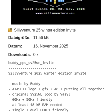
Sillyventure 25 winter edition invite
Dateigröße:
11.56 kB
Datum:
16. November 2025
Downloads:
0 x
buddy_pps_sv25we_invite

------------------------

Sillyventure 2025 winter edition invite

- music by Buddy

- ATASCII logo + gfx 2 A8 + putting all together by 
- original SV25WE logo by Vasyl

- 60Hz + 50Hz friendly

- at least 48 kB RAM needed

- single + dual POKEY friendly
