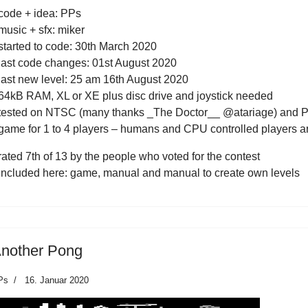
 code + idea: PPs
 music + sfx: miker
 started to code: 30th March 2020
 last code changes: 01st August 2020
 last new level: 25 am 16th August 2020
 64kB RAM, XL or XE plus disc drive and joystick needed
 tested on NTSC (many thanks _The Doctor__ @atariage) and 
 game for 1 to 4 players – humans and CPU controlled players a
 rated 7th of 13 by the people who voted for the contest
 included here: game, manual and manual to create own levels
nother Pong
Ps
16. Januar 2020