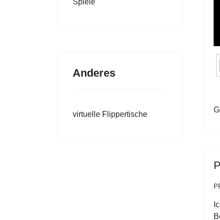
Spiele
Anderes
G
virtuelle Flippertische
P
P
I
B